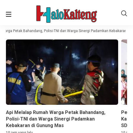
Warga Petak Bahandang, Polisi-TNI dan Warga Sinergi Padamkan Kebakaran di 
Api Melalap Rumah Warga Petak Bahandang,
Perh
Polisi-TNI dan Warga Sinergi Padamkan
Katin
Kebakaran di Gunung Mas
SD
10 jam yang lalu
10 jam 