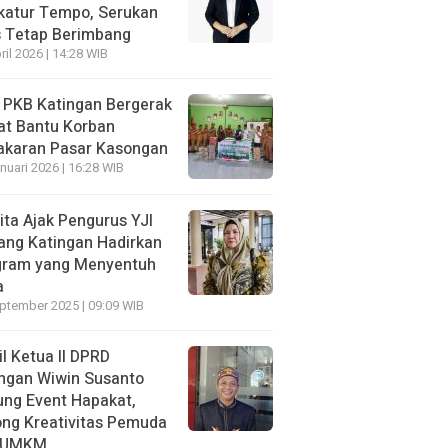
katur Tempo, Serukan
s Tetap Berimbang
ril 2026 | 14:28 WIB
 PKB Katingan Bergerak
at Bantu Korban
akaran Pasar Kasongan
nuari 2026 | 16:28 WIB
ita Ajak Pengurus YJI
ang Katingan Hadirkan
gram yang Menyentuh
a
ptember 2025 | 09:09 WIB
l Ketua II DPRD
ngan Wiwin Susanto
ng Event Hapakat,
ng Kreativitas Pemuda
 UMKM