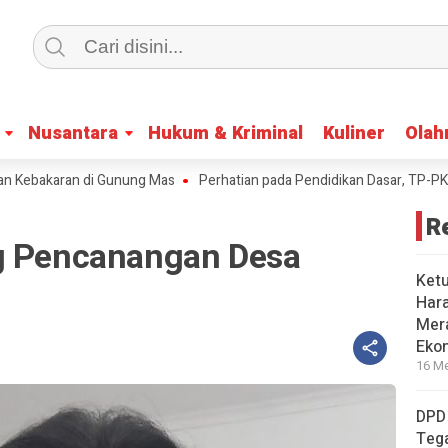
Nusantara
Nusantara
Hukum & Kriminal
Hukum & Kriminal
Kuliner
Kuliner
Olah
Olah
akaran di Gunung Mas
Perhatian pada Pendidikan Dasar, TP-PKK Katin
R
g Pencanangan Desa
Ket
Har
Mera
Eko
16 Me
DPD
Tega