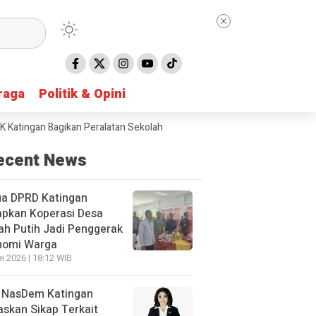
raga
raga
Politik & Opini
Politik & Opini
gan Bagikan Peralatan Sekolah untuk Siswa SD
Taruna Bhakti 2026 d
ecent News
ua DPRD Katingan
apkan Koperasi Desa
h Putih Jadi Penggerak
nomi Warga
i 2026 | 18:12 WIB
 NasDem Katingan
skan Sikap Terkait