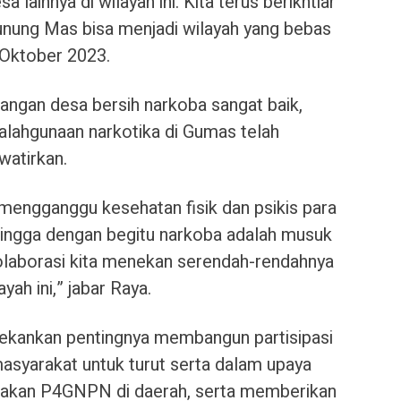
a lainnya di wilayah ini. Kita terus berikhtiar
nung Mas bisa menjadi wilayah yang bebas
 Oktober 2023.
angan desa bersih narkoba sangat baik,
lahgunaan narkotika di Gumas telah
atirkan.
engganggu kesehatan fisik dan psikis para
ingga dengan begitu narkoba adalah musuk
olaborasi kita menekan serendah-rendahnya
yah ini,” jabar Raya.
enekankan pentingnya membangun partisipasi
syarakat untuk turut serta dalam upaya
jakan P4GNPN di daerah, serta memberikan