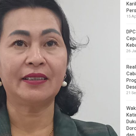
Kari
Per
15 Ap
DPC
Cep
Keb
26 Ja
Real
Cab
Pro
Des
21 Se
Waki
Kati
Duku
Doro
dan