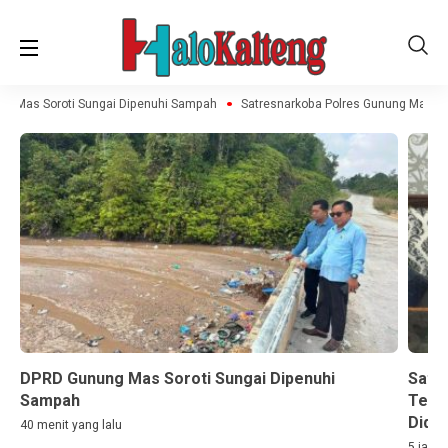
g Mas Soroti Sungai Dipenuhi Sampah
Satresnarkoba Polres Gunung Mas Ama
DPRD Gunung Mas Soroti Sungai Dipenuhi
Satr
Sampah
Terd
Didug
40 menit yang lalu
5 jam y