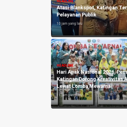
HEADLINE
Atasi Blankspot, Katingan Ter
Pelayanan Publik
10 jam yang lalu
Pengedar Sabu di
HEADLINE
Hari Anak Nasional 2026, Pe
Katingan Dorong Kreativitas 
Lewat Lomba Mewarnai
11 jam yang lalu
 Pendidikan Dasar,