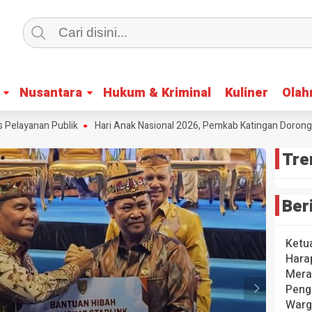
Nusantara
Nusantara
Hukum & Kriminal
Hukum & Kriminal
Kuliner
Kuliner
Olah
Olah
layanan Publik
Hari Anak Nasional 2026, Pemkab Katingan Dorong Kre
Tre
Ber
Ketu
Hara
Mera
Peng
Warg