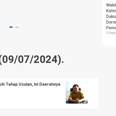
Siner
Wakil
Gunu
Kati
Duku
2 hari y
Doron
Pem
5 Sept
(09/07/2024).
ih Tahap Usulan, Ini Daerahnya