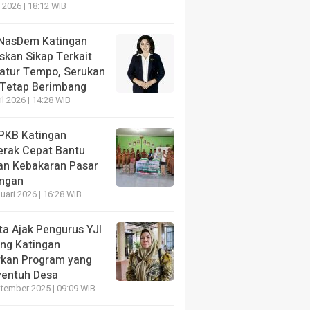
 2026 | 18:12 WIB
NasDem Katingan
skan Sikap Terkait
katur Tempo, Serukan
 Tetap Berimbang
il 2026 | 14:28 WIB
NE
PKB Katingan
esnarkoba Polres Gunung Mas Amankan Terduga Penge
erak Cepat Bantu
g Raya, 27 Paket Diduga Narkotika Disita
an Kebakaran Pasar
ngan
ang lalu
uari 2026 | 16:28 WIB
ta Ajak Pengurus YJI
ng Katingan
rkan Program yang
NE
entuh Desa
Melalap Rumah Warga Petak
HEADLINE
tember 2025 | 09:09 WIB
dang, Polisi-TNI dan Warga
Perhatian pada Pend