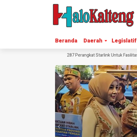
Beranda
Beranda
Daerah
Daerah
Legislatif
Legislatif
asi Blankspot, Katingan Terima 287 Perangkat Starlink Untuk Fasilitas Pe