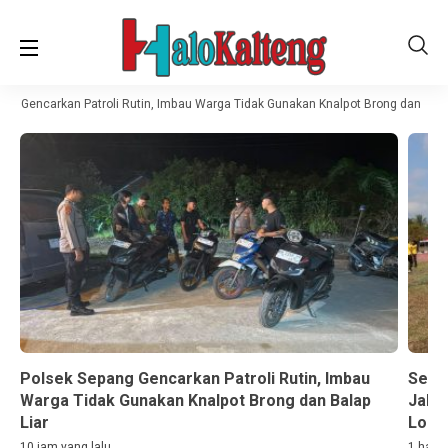
ng Gencarkan Patroli Rutin, Imbau Warga Tidak Gunakan Knalpot Brong dan Balap
Polsek Sepang Gencarkan Patroli Rutin, Imbau
Sema
Warga Tidak Gunakan Knalpot Brong dan Balap
Jala
Liar
Lom
10 jam yang lalu
1 hari 