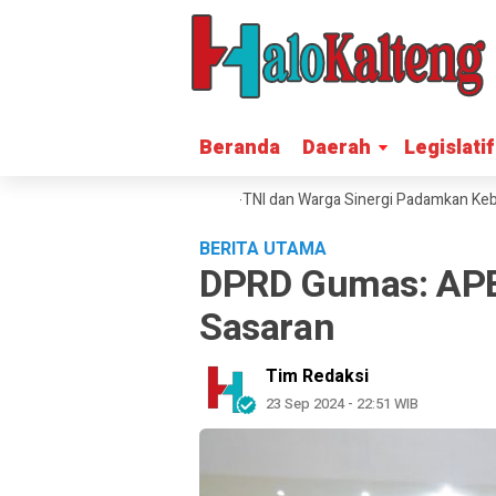
Beranda
Beranda
Daerah
Daerah
Legislatif
Legislatif
rga Petak Bahandang, Polisi-TNI dan Warga Sinergi Padamkan Kebakara
BERITA UTAMA
DPRD Gumas: APB
Sasaran
Tim Redaksi
23 Sep 2024 - 22:51 WIB