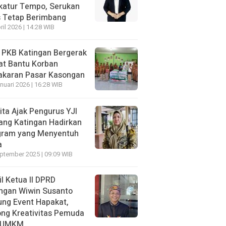
katur Tempo, Serukan
s Tetap Berimbang
ril 2026 | 14:28 WIB
 PKB Katingan Bergerak
at Bantu Korban
akaran Pasar Kasongan
nuari 2026 | 16:28 WIB
ita Ajak Pengurus YJI
ang Katingan Hadirkan
gram yang Menyentuh
a
ptember 2025 | 09:09 WIB
l Ketua II DPRD
ngan Wiwin Susanto
ng Event Hapakat,
ng Kreativitas Pemuda
 UMKM