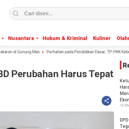
Nusantara
Nusantara
Hukum & Kriminal
Hukum & Kriminal
Kuliner
Kuliner
Olah
Olah
n di Gunung Mas
Perhatian pada Pendidikan Dasar, TP-PKK Katingan B
R
D Perubahan Harus Tepat
Ket
Har
Mera
Eko
16 Me
DPD
Tega