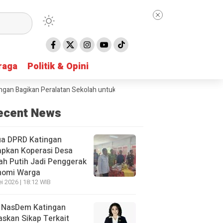
raga
raga
Politik & Opini
Politik & Opini
agikan Peralatan Sekolah untuk Siswa SD
Taruna Bhakti 2026 di Gun
ecent News
ua DPRD Katingan
apkan Koperasi Desa
h Putih Jadi Penggerak
nomi Warga
i 2026 | 18:12 WIB
 NasDem Katingan
skan Sikap Terkait