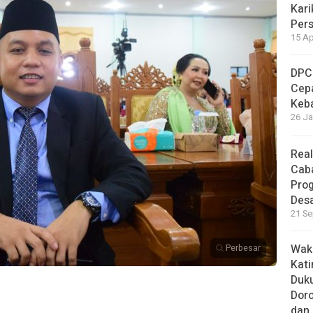
Kari
Per
15 Ap
DPC
Cep
Keb
26 Ja
Real
Cab
Pro
Des
21 Se
Waki
Perbesar
Kati
Duku
Doro
dan