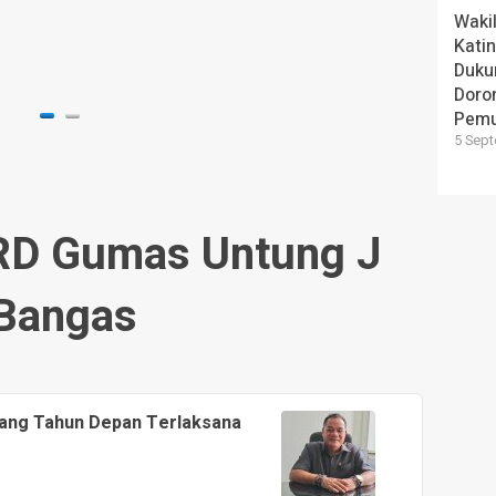
ebakaran di
TP-PKK Katingan Bagikan
Wakil
Peralatan Sekolah untuk Siswa SD
Kati
Duku
1 hari yang lalu
Doron
Pem
5 Sept
RD Gumas Untung J
Bangas
ang Tahun Depan Terlaksana