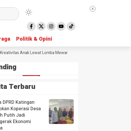
raga
raga
Politik & Opini
Politik & Opini
tivitas Anak Lewat Lomba Mewarnai
DPRD Gunung Mas Soroti Sungai
nding
ita Terbaru
a DPRD Katingan
pkan Koperasi Desa
h Putih Jadi
gerak Ekonomi
a