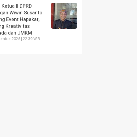
 Ketua II DPRD
ngan Wiwin Susanto
ng Event Hapakat,
g Kreativitas
uda dan UMKM
ember 2025 | 22:39 WIB