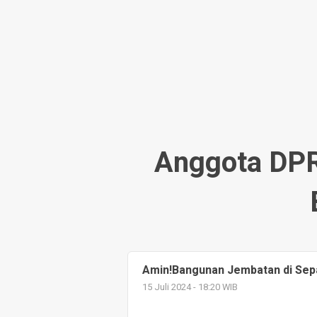
Sinergi Padamkan K
Gunung Mas
1 hari yang lalu
Anggota DP
Amin!Bangunan Jembatan di Sep
15 Juli 2024 - 18:20 WIB