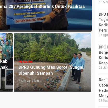
16 Mei
DPD 
Tega
Kari
Pers
15 Apr
DPC 
res Gunung Mas Amankan Terduga Pengedar Sabu di
Berg
et Diduga Narkotika Disita
Korb
Kaso
26 Jan
Reali
Caba
Hadi
Meny
Warga Petak
HEADLINE
21 Sep
TNI dan Warga
Perhatian pada Pendidikan Dasar,