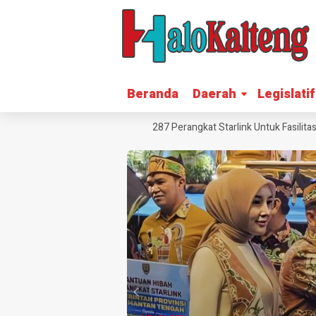
Beranda
Beranda
Daerah
Daerah
Legislatif
Legislatif
si Blankspot, Katingan Terima 287 Perangkat Starlink Untuk Fasilitas Pel