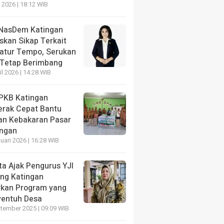
HEADLINE
 2026 | 18:12 WIB
Atasi Blankspot, Katingan Terima 287 Perangkat S
Pelayanan Publik
NasDem Katingan
skan Sikap Terkait
2 jam yang lalu
katur Tempo, Serukan
 Tetap Berimbang
il 2026 | 14:28 WIB
PKB Katingan
erak Cepat Bantu
HEADLINE
an Kebakaran Pasar
Hari Anak Nasional 2026, Pemkab
HEADLINE
ngan
Katingan Dorong Kreativitas Anak
DPRD Gunu
uari 2026 | 16:28 WIB
Lewat Lomba Mewarnai
Dipenuhi 
ta Ajak Pengurus YJI
3 jam yang lalu
7 jam yang lalu
ng Katingan
rkan Program yang
entuh Desa
tember 2025 | 09:09 WIB