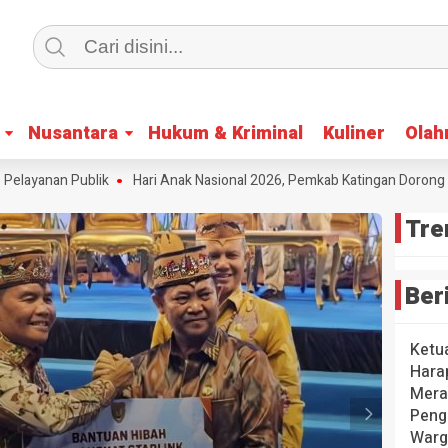
Nusantara
Nusantara
Hukum & Kriminal
Hukum & Kriminal
Kuliner
Kuliner
Olah
Olah
ayanan Publik
Hari Anak Nasional 2026, Pemkab Katingan Dorong Krea
Tre
Ber
Ketu
Hara
Mera
Peng
Warg