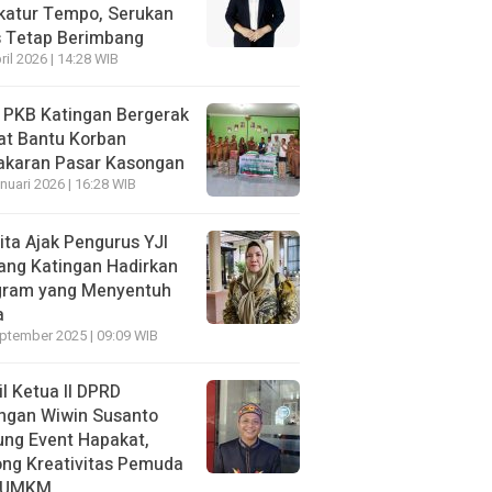
katur Tempo, Serukan
s Tetap Berimbang
ril 2026 | 14:28 WIB
 PKB Katingan Bergerak
at Bantu Korban
akaran Pasar Kasongan
nuari 2026 | 16:28 WIB
ita Ajak Pengurus YJI
ang Katingan Hadirkan
gram yang Menyentuh
a
ptember 2025 | 09:09 WIB
l Ketua II DPRD
ngan Wiwin Susanto
ng Event Hapakat,
ng Kreativitas Pemuda
 UMKM