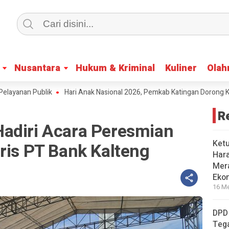
Nusantara
Nusantara
Hukum & Kriminal
Hukum & Kriminal
Kuliner
Kuliner
Olah
Olah
anan Publik
Hari Anak Nasional 2026, Pemkab Katingan Dorong Kreat
R
adiri Acara Peresmian
Ket
ris PT Bank Kalteng
Har
Mera
Eko
16 Me
DPD
Tega