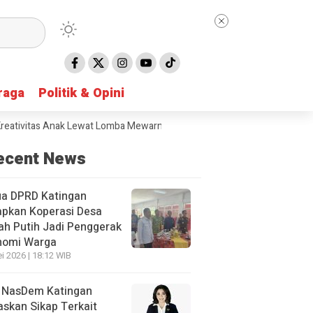
raga
raga
Politik & Opini
Politik & Opini
ivitas Anak Lewat Lomba Mewarnai
DPRD Gunung Mas Soroti Sungai 
ecent News
ua DPRD Katingan
apkan Koperasi Desa
h Putih Jadi Penggerak
nomi Warga
i 2026 | 18:12 WIB
 NasDem Katingan
skan Sikap Terkait