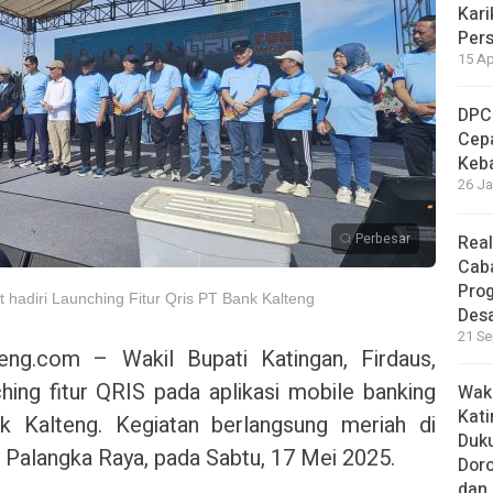
Kari
Per
15 Ap
DPC
Cep
Keb
26 Ja
Perbesar
Real
Cab
Pro
 hadiri Launching Fitur Qris PT Bank Kalteng
Des
21 Se
g.com – Wakil Bupati Katingan, Firdaus,
ing fitur QRIS pada aplikasi mobile banking
Waki
Kati
 Kalteng. Kegiatan berlangsung meriah di
Duku
Palangka Raya, pada Sabtu, 17 Mei 2025.
Doro
dan