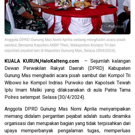
Perbesar
Anggota DPRD Gunung Mas Nomi Aprilia sedang menghadiri acara pisah
sambut, Bersama Kapolres AKBP Theo, Wakapolres Kompol Tri dan
sejumlah pejabat lain di Mapolres Gunung Mas, Selasa (30/4/2024).
KUALA KURUN,HaloKalteng.com
– Sejumlah kalangan
Dewan Perwakilan Rakyat Daerah (DPRD) Kabupaten
Gunung Mas menghadiri acara pisah sambut dari Kompol Tri
Wibowo ke Kompol Indrias Purwoko dan Kapolsek Tewah
Iptu Imam Maliki yang dilaksanakan di aula Patria Tama
Polres setempat. Selasa (30/4/2024).
Anggota DPRD Gunung Mas Nomi Aprilia menyampaikan
memang didalam pergantian pejabat adalah suatu dinamika
organisasi dan merupakan bagian yang tidak terpisahkan dari
upaya memperbanyak pengalaman tugas, memperluas