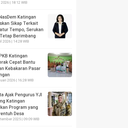
NE
 2026 | 18:12 WIB
 Blankspot, Katingan Terima 287 Perangkat Starlink Un
anan Publik
NasDem Katingan
skan Sikap Terkait
ang lalu
katur Tempo, Serukan
 Tetap Berimbang
il 2026 | 14:28 WIB
PKB Katingan
erak Cepat Bantu
NE
an Kebakaran Pasar
Anak Nasional 2026, Pemkab
HEADLINE
ngan
gan Dorong Kreativitas Anak
DPRD Gunung Mas So
uari 2026 | 16:28 WIB
t Lomba Mewarnai
Dipenuhi Sampah
ta Ajak Pengurus YJI
ang lalu
17 jam yang lalu
ng Katingan
rkan Program yang
entuh Desa
tember 2025 | 09:09 WIB