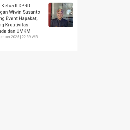
 Ketua II DPRD
ngan Wiwin Susanto
ng Event Hapakat,
g Kreativitas
uda dan UMKM
ember 2025 | 22:39 WIB