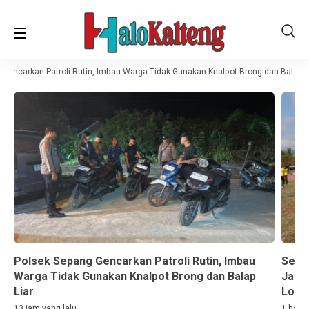
Gencarkan Patroli Rutin, Imbau Warga Tidak Gunakan Knalpot Brong dan Balap Li
Polsek Sepang Gencarkan Patroli Rutin, Imbau
Sema
Warga Tidak Gunakan Knalpot Brong dan Balap
Jala
Liar
Lom
13 jam yang lalu
1 hari 