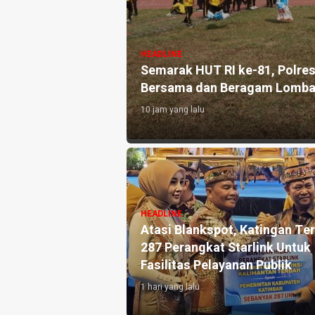
HEADLINE
Semarak HUT RI ke-81, Polres Gun
Bersama dan Beragam Lomba
10 jam yang lalu
Warga Petak
NI dan Warga
ebakaran di
HEADLINE
Atasi Blankspot, Katingan Terima
287 Perangkat Starlink Untuk
Fasilitas Pelayanan Publik
1 hari yang lalu