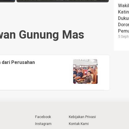
Wakil
Kati
Duku
Doron
wan Gunung Mas
Pem
5 Sept
 dari Perusahan
Facebook
Kebijakan Privasi
Instagram
Kontak Kami