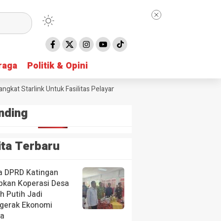
raga
raga
Politik & Opini
Politik & Opini
 Starlink Untuk Fasilitas Pelayanan Publik
Hari Anak Nasional 2026,
nding
ita Terbaru
a DPRD Katingan
pkan Koperasi Desa
h Putih Jadi
gerak Ekonomi
a