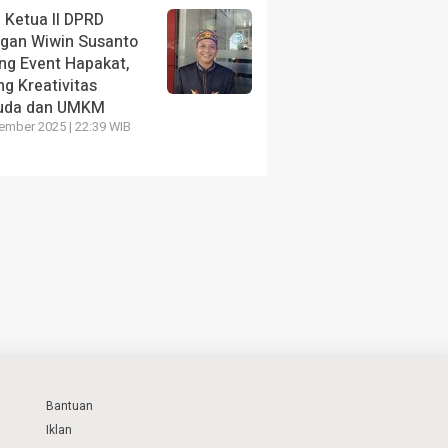
 Ketua II DPRD
ngan Wiwin Susanto
ng Event Hapakat,
g Kreativitas
uda dan UMKM
ember 2025 | 22:39 WIB
Bantuan
Iklan