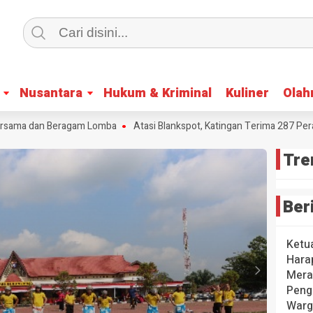
Nusantara
Nusantara
Hukum & Kriminal
Hukum & Kriminal
Kuliner
Kuliner
Olah
Olah
ama dan Beragam Lomba
Atasi Blankspot, Katingan Terima 287 Perangkat
Tre
Ber
Ketu
Hara
Mera
Peng
Warg