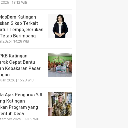
 2026 | 18:12 WIB
ng Mas Soroti Sungai Dipenuhi Sampah
NasDem Katingan
skan Sikap Terkait
katur Tempo, Serukan
 Tetap Berimbang
il 2026 | 14:28 WIB
PKB Katingan
HEADLINE
erak Cepat Bantu
koba Polres Gunung
Api Melalap Rumah Warga
an Kebakaran Pasar
an Terduga Pengedar
Bahandang, Polisi-TNI da
ngan
hing Raya, 27 Paket
Sinergi Padamkan Kebaka
uari 2026 | 16:28 WIB
kotika Disita
Gunung Mas
ta Ajak Pengurus YJI
2 hari yang lalu
ng Katingan
rkan Program yang
entuh Desa
tember 2025 | 09:09 WIB