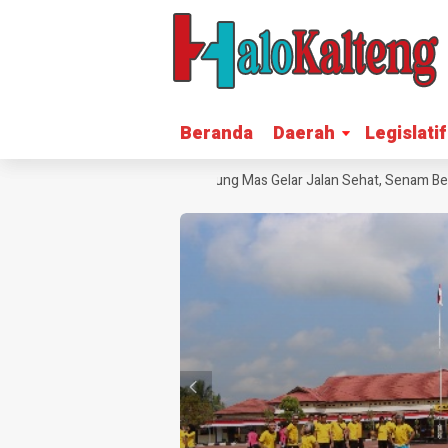
Beranda
Beranda
Daerah
Daerah
Legislatif
Legislatif
arak HUT RI ke-81, Polres Gunung Mas Gelar Jalan Sehat, Senam Bers