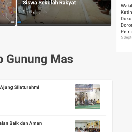
Siswa Sekolah Rakyat
Wakil
Kati
3 hari yang lalu
Duku
Doron
Pem
5 Sept
b Gunung Mas
Ajang Silaturahmi
alan Baik dan Aman