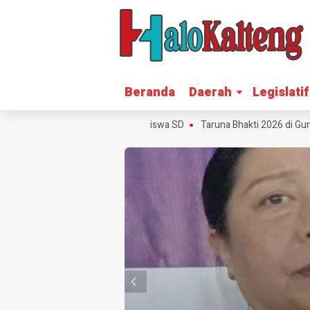
Beranda
Beranda
Daerah
Daerah
Legislatif
Legislatif
kan Peralatan Sekolah untuk Siswa SD
Taruna Bhakti 2026 di Gunung