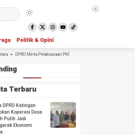
raga
raga
Politik & Opini
Politik & Opini
DPRD Minta Pelaksanaan PKG dan Pasar Murah Diperluas
Kibarkan
nding
ita Terbaru
a DPRD Katingan
pkan Koperasi Desa
h Putih Jadi
gerak Ekonomi
a