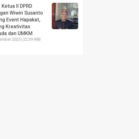
 Ketua II DPRD
ngan Wiwin Susanto
ng Event Hapakat,
g Kreativitas
uda dan UMKM
ember 2025 | 22:39 WIB