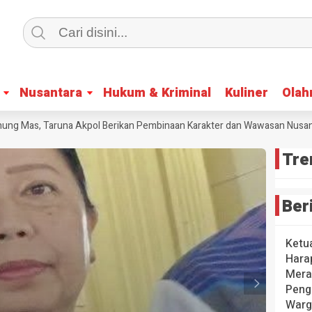
Nusantara
Nusantara
Hukum & Kriminal
Hukum & Kriminal
Kuliner
Kuliner
Olah
Olah
 Mas, Taruna Akpol Berikan Pembinaan Karakter dan Wawasan Nusantara
Tre
Ber
Ketu
Hara
Mera
Peng
Warg