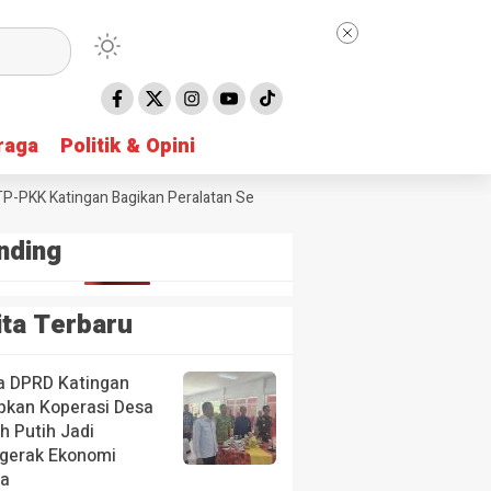
raga
raga
Politik & Opini
Politik & Opini
KK Katingan Bagikan Peralatan Sekolah untuk Siswa SD
Taruna Bhakti
nding
ita Terbaru
a DPRD Katingan
pkan Koperasi Desa
h Putih Jadi
gerak Ekonomi
a