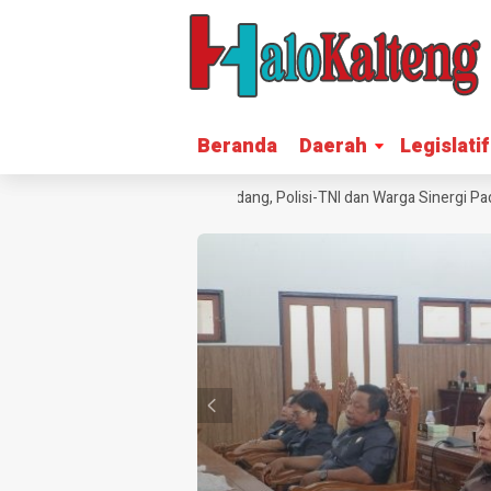
Beranda
Beranda
Daerah
Daerah
Legislatif
Legislatif
alap Rumah Warga Petak Bahandang, Polisi-TNI dan Warga Sinergi Pada