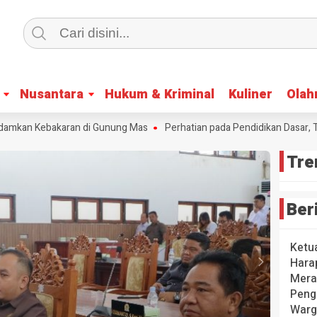
Nusantara
Nusantara
Hukum & Kriminal
Hukum & Kriminal
Kuliner
Kuliner
Olah
Olah
mkan Kebakaran di Gunung Mas
Perhatian pada Pendidikan Dasar, TP-P
Tre
Ber
Ketu
Hara
Mera
Peng
Warg