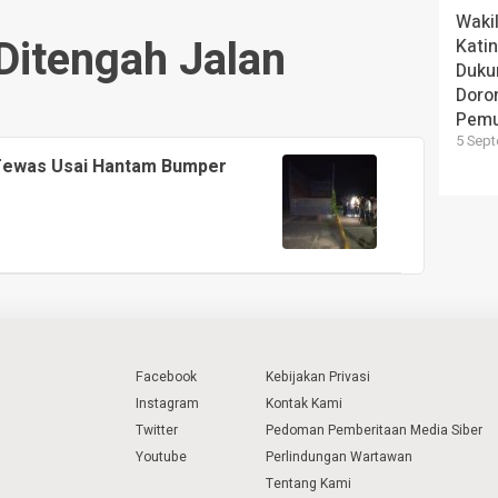
Wakil
itengah Jalan
Kati
Duku
Doron
Pem
5 Sept
Tewas Usai Hantam Bumper
Facebook
Kebijakan Privasi
Instagram
Kontak Kami
Twitter
Pedoman Pemberitaan Media Siber
Youtube
Perlindungan Wartawan
Tentang Kami