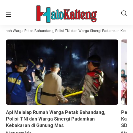
 Rumah Warga Petak Bahandang, Polisi-TNI dan Warga Sinergi Padamkan Kebaka
Api Melalap Rumah Warga Petak Bahandang,
Perh
Polisi-TNI dan Warga Sinergi Padamkan
Katin
Kebakaran di Gunung Mas
SD
6 jam yang lalu
6 jam y