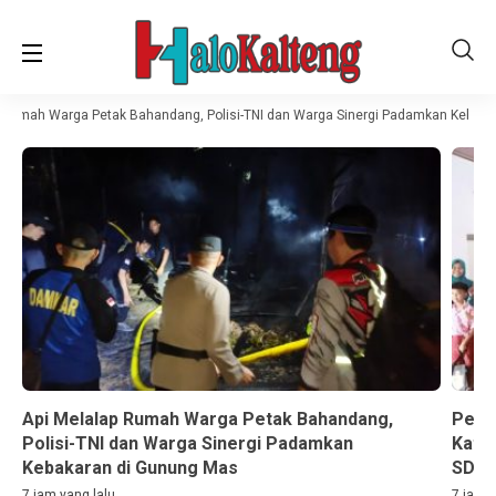
 Rumah Warga Petak Bahandang, Polisi-TNI dan Warga Sinergi Padamkan Kebaka
Api Melalap Rumah Warga Petak Bahandang,
Perh
Polisi-TNI dan Warga Sinergi Padamkan
Katin
Kebakaran di Gunung Mas
SD
7 jam yang lalu
7 jam y