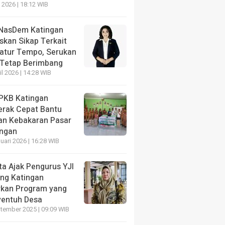
 2026 | 18:12 WIB
NasDem Katingan
skan Sikap Terkait
katur Tempo, Serukan
 Tetap Berimbang
il 2026 | 14:28 WIB
PKB Katingan
 Gunung Mas Amankan Terduga Pengedar Sabu di
erak Cepat Bantu
Diduga Narkotika Disita
an Kebakaran Pasar
ngan
uari 2026 | 16:28 WIB
ta Ajak Pengurus YJI
ng Katingan
rkan Program yang
entuh Desa
rga Petak
HEADLINE
tember 2025 | 09:09 WIB
 dan Warga
Perhatian pada Pendidikan Dasar,