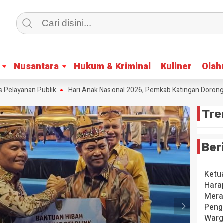
Nusantara
Nusantara
Hukum & Kriminal
Hukum & Kriminal
Kuliner
Kuliner
Olah
Olah
layanan Publik
Hari Anak Nasional 2026, Pemkab Katingan Dorong Kre
Tre
Ber
Ketu
Hara
Mera
Peng
Warg