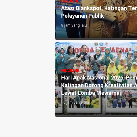
HEADLINE
Atasi Blankspot, Katingan Terima 287 Perangkat
Pelayanan Publik
8 jam yang lalu
i
HEADLINE
Hari Anak Nasional 2026, Pemkab
HEADLINE
Katingan Dorong Kreativitas Anak
DPRD Gu
Lewat Lomba Mewarnai
Dipenuh
10 jam yang lalu
14 jam yang
r,