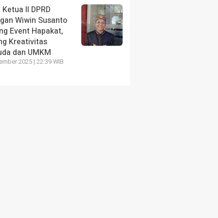
akaran di
TP-PKK Katingan Bagikan
 Ketua II DPRD
Peralatan Sekolah untuk Siswa SD
ngan Wiwin Susanto
ng Event Hapakat,
2 hari yang lalu
g Kreativitas
uda dan UMKM
ember 2025 | 22:39 WIB