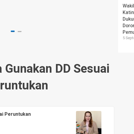
Sinergi Padamkan Keb
Wakil
Gunung Mas
Kati
Duku
2 hari yang lalu
Doron
Pem
5 Sept
a Gunakan DD Sesuai
runtukan
ai Peruntukan