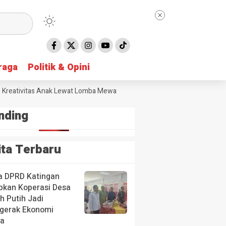
raga
raga
Politik & Opini
Politik & Opini
ativitas Anak Lewat Lomba Mewarnai
DPRD Gunung Mas Soroti Sunga
nding
ita Terbaru
a DPRD Katingan
pkan Koperasi Desa
h Putih Jadi
gerak Ekonomi
a