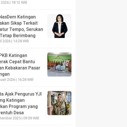
 2026 | 18:12 WIB
NE
a Bhakti 2026 di Gunung Mas, Taruna Akpol Berikan 
kter dan Wawasan Nusantara
NasDem Katingan
skan Sikap Terkait
ang lalu
katur Tempo, Serukan
 Tetap Berimbang
il 2026 | 14:28 WIB
PKB Katingan
erak Cepat Bantu
HEADLINE
an Kebakaran Pasar
Kibarkan Bendera M
ngan
NE
 Minta Pelaksanaan PKG dan
Selama Bulan Agust
uari 2026 | 16:28 WIB
 Murah Diperluas
Bukti Nasionalisme
ta Ajak Pengurus YJI
ang lalu
1 hari yang lalu
ng Katingan
rkan Program yang
entuh Desa
tember 2025 | 09:09 WIB