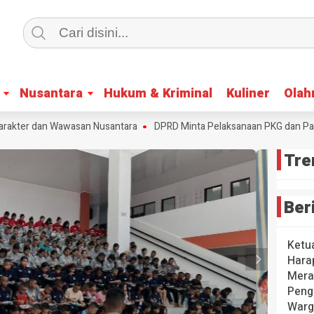
Nusantara
Nusantara
Hukum & Kriminal
Hukum & Kriminal
Kuliner
Kuliner
Olah
Olah
kter dan Wawasan Nusantara
DPRD Minta Pelaksanaan PKG dan Pasar 
Tre
Ber
Ketu
Hara
Mera
Peng
Warg