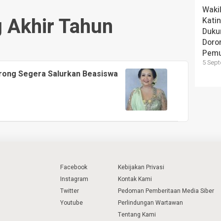
Wakil
 Akhir Tahun
Kati
Duku
Doron
Pem
5 Sept
orong Segera Salurkan Beasiswa
Facebook
Kebijakan Privasi
Instagram
Kontak Kami
Twitter
Pedoman Pemberitaan Media Siber
Youtube
Perlindungan Wartawan
Tentang Kami