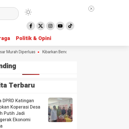
raga
raga
Politik & Opini
Politik & Opini
Murah Diperluas
Kibarkan Bendera Merah Putih Selama Bulan Agustus
nding
ita Terbaru
a DPRD Katingan
pkan Koperasi Desa
h Putih Jadi
gerak Ekonomi
a