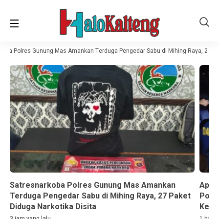
oba Polres Gunung Mas Amankan Terduga Pengedar Sabu di Mihing Raya, 27 Pake
Satresnarkoba Polres Gunung Mas Amankan
Api 
Terduga Pengedar Sabu di Mihing Raya, 27 Paket
Poli
Diduga Narkotika Disita
Keba
3 jam yang lalu
1 hari 