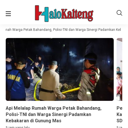
 Rumah Warga Petak Bahandang, Polisi-TNI dan Warga Sinergi Padamkan Kebaka
Api Melalap Rumah Warga Petak Bahandang,
Perh
Polisi-TNI dan Warga Sinergi Padamkan
Katin
Kebakaran di Gunung Mas
SD
5 jam yang lalu
5 jam y