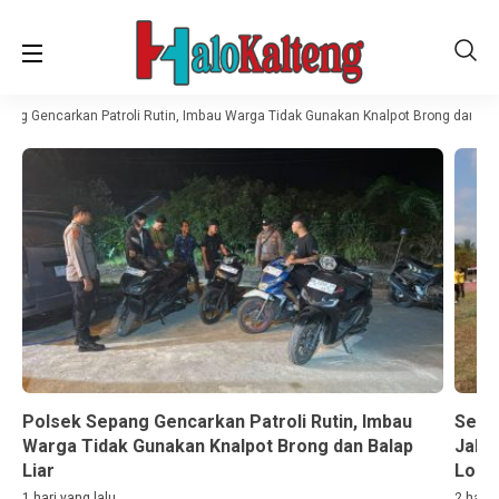
ang Gencarkan Patroli Rutin, Imbau Warga Tidak Gunakan Knalpot Brong dan Bala
Polsek Sepang Gencarkan Patroli Rutin, Imbau
Sema
Warga Tidak Gunakan Knalpot Brong dan Balap
Jala
Liar
Lom
1 hari yang lalu
2 hari 