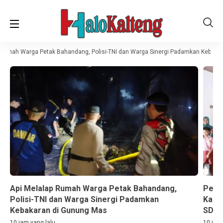
Rumah Warga Petak Bahandang, Polisi-TNI dan Warga Sinergi Padamkan Kebakar
Api Melalap Rumah Warga Petak Bahandang,
Perh
Polisi-TNI dan Warga Sinergi Padamkan
Katin
Kebakaran di Gunung Mas
SD
10 jam yang lalu
10 jam 