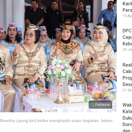
Kari
Per
15 Ap
DPC
Cep
Keb
26 Ja
Real
Cab
Pro
Des
21 Se
Waki
Perbesar
Kati
Duku
artha (ujung kiri) ketika menghadiri suatu kegiatan, belum
Doro
dan