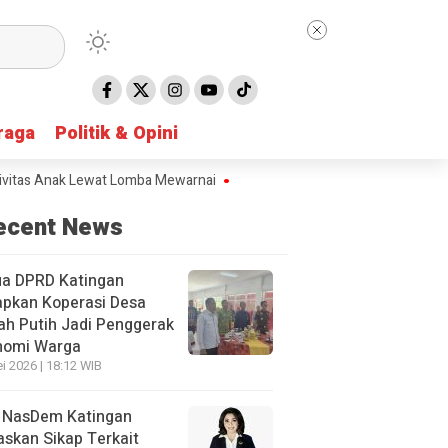
raga
raga
Politik & Opini
Politik & Opini
 Anak Lewat Lomba Mewarnai
DPRD Gunung Mas Soroti Sungai Dipenu
ecent News
ua DPRD Katingan
apkan Koperasi Desa
h Putih Jadi Penggerak
nomi Warga
i 2026 | 18:12 WIB
 NasDem Katingan
skan Sikap Terkait