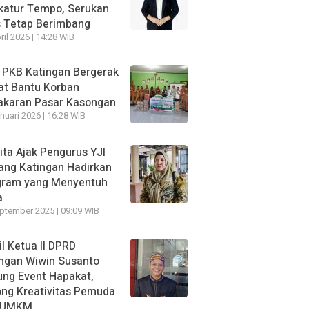
katur Tempo, Serukan
s Tetap Berimbang
ril 2026 | 14:28 WIB
 PKB Katingan Bergerak
at Bantu Korban
akaran Pasar Kasongan
nuari 2026 | 16:28 WIB
ita Ajak Pengurus YJI
ang Katingan Hadirkan
gram yang Menyentuh
a
ptember 2025 | 09:09 WIB
l Ketua II DPRD
ngan Wiwin Susanto
ng Event Hapakat,
ng Kreativitas Pemuda
 UMKM