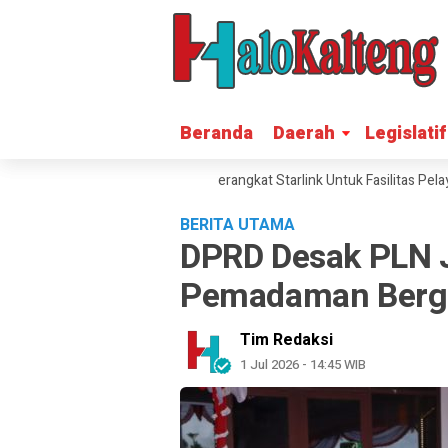
Beranda
Beranda
Daerah
Daerah
Legislatif
Legislatif
spot, Katingan Terima 287 Perangkat Starlink Untuk Fasilitas Pelayanan P
BERITA UTAMA
DPRD Desak PLN 
Pemadaman Bergi
Tim Redaksi
1 Jul 2026 - 14:45 WIB