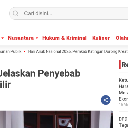
Nusantara
Nusantara
Hukum & Kriminal
Hukum & Kriminal
Kuliner
Kuliner
Olah
Olah
ublik
Hari Anak Nasional 2026, Pemkab Katingan Dorong Kreativitas
R
Jelaskan Penyebab
Ket
lir
Har
Mera
Eko
16 Me
DPD
Tega