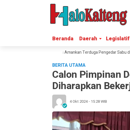
Beranda
Beranda
Daerah
Daerah
Legislatif
Legislatif
snarkoba Polres Gunung Mas Amankan Terduga Pengedar Sabu di Mihing R
BERITA UTAMA
Calon Pimpinan D
Diharapkan Beker
4 Okt 2024 - 15:28 WIB