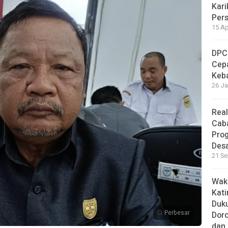
Kari
Per
15 Ap
DPC
Cep
Keb
26 Ja
Real
Cab
Pro
Des
21 Se
Waki
Kati
Duku
Perbesar
Doro
dan