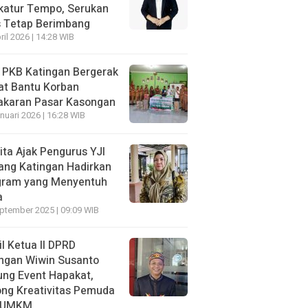
katur Tempo, Serukan
s Tetap Berimbang
ril 2026 | 14:28 WIB
 PKB Katingan Bergerak
at Bantu Korban
akaran Pasar Kasongan
nuari 2026 | 16:28 WIB
ita Ajak Pengurus YJI
ang Katingan Hadirkan
gram yang Menyentuh
a
ptember 2025 | 09:09 WIB
l Ketua II DPRD
ngan Wiwin Susanto
ng Event Hapakat,
ng Kreativitas Pemuda
 UMKM