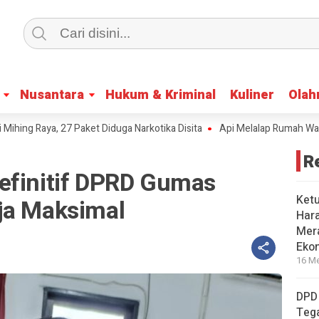
Nusantara
Nusantara
Hukum & Kriminal
Hukum & Kriminal
Kuliner
Kuliner
Olah
Olah
aya, 27 Paket Diduga Narkotika Disita
Api Melalap Rumah Warga Pet
R
efinitif DPRD Gumas
Ket
ja Maksimal
Har
Mera
Eko
16 Me
DPD
Tega