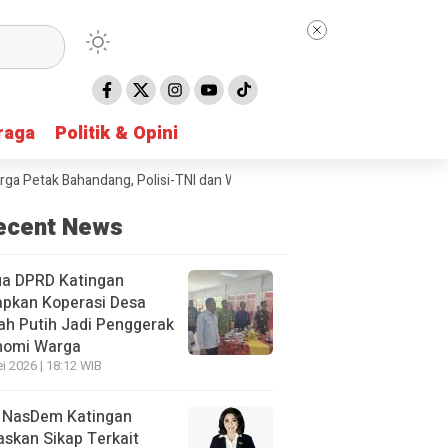
raga
raga
Politik & Opini
Politik & Opini
ak Bahandang, Polisi-TNI dan Warga Sinergi Padamkan Kebakaran di Gu
ecent News
ua DPRD Katingan
apkan Koperasi Desa
h Putih Jadi Penggerak
nomi Warga
i 2026 | 18:12 WIB
 NasDem Katingan
skan Sikap Terkait