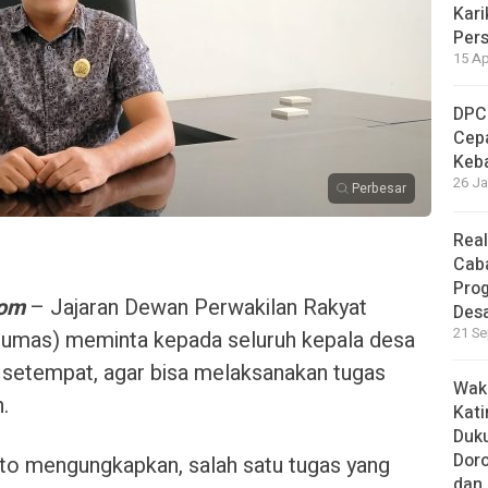
Kari
Per
15 Ap
DPC
Cep
Keb
26 Ja
Perbesar
Real
Cab
Pro
com
– Jajaran Dewan Perwakilan Rakyat
Des
21 Se
umas) meminta kepada seluruh kepala desa
 setempat, agar bisa melaksanakan tugas
Waki
.
Kati
Duku
Doro
o mengungkapkan, salah satu tugas yang
dan