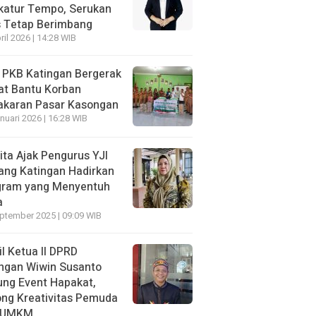
katur Tempo, Serukan
s Tetap Berimbang
ril 2026 | 14:28 WIB
 PKB Katingan Bergerak
at Bantu Korban
akaran Pasar Kasongan
nuari 2026 | 16:28 WIB
ita Ajak Pengurus YJI
ang Katingan Hadirkan
gram yang Menyentuh
a
ptember 2025 | 09:09 WIB
l Ketua II DPRD
ngan Wiwin Susanto
ng Event Hapakat,
ng Kreativitas Pemuda
 UMKM