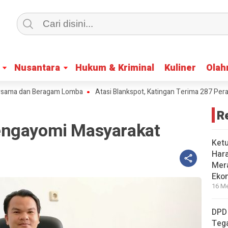
Nusantara
Nusantara
Hukum & Kriminal
Hukum & Kriminal
Kuliner
Kuliner
Olah
Olah
a dan Beragam Lomba
Atasi Blankspot, Katingan Terima 287 Perangkat 
R
engayomi Masyarakat
Ket
Har
Mera
Eko
16 Me
DPD
Tega