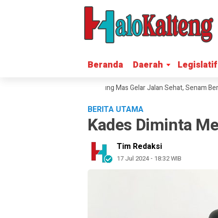
Beranda
Beranda
Daerah
Daerah
Legislatif
Legislatif
ak HUT RI ke-81, Polres Gunung Mas Gelar Jalan Sehat, Senam Bersam
BERITA UTAMA
Kades Diminta M
Tim Redaksi
17 Jul 2024 - 18:32 WIB