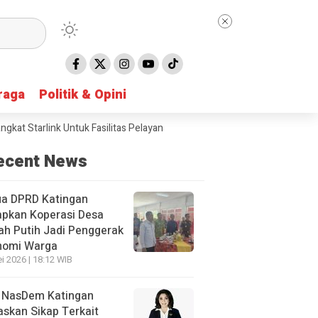
raga
raga
Politik & Opini
Politik & Opini
Starlink Untuk Fasilitas Pelayanan Publik
Hari Anak Nasional 2026, 
ecent News
ua DPRD Katingan
apkan Koperasi Desa
h Putih Jadi Penggerak
nomi Warga
i 2026 | 18:12 WIB
 NasDem Katingan
skan Sikap Terkait