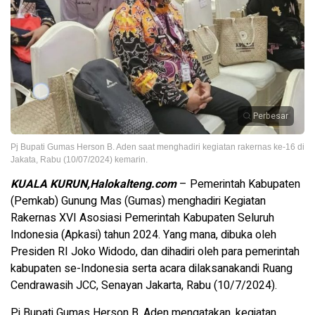
Perbesar
Pj Bupati Gumas Herson B. Aden saat menghadiri kegiatan rakernas ke-16 di
Jakata, Rabu (10/07/2024) kemarin.
KUALA KURUN,Halokalteng.com
– Pemerintah Kabupaten
(Pemkab) Gunung Mas (Gumas) menghadiri Kegiatan
Rakernas XVI Asosiasi Pemerintah Kabupaten Seluruh
Indonesia (Apkasi) tahun 2024. Yang mana, dibuka oleh
Presiden RI Joko Widodo, dan dihadiri oleh para pemerintah
kabupaten se-Indonesia serta acara dilaksanakandi Ruang
Cendrawasih JCC, Senayan Jakarta, Rabu (10/7/2024).
Pj Bupati Gumas Herson B. Aden mengatakan, kegiatan