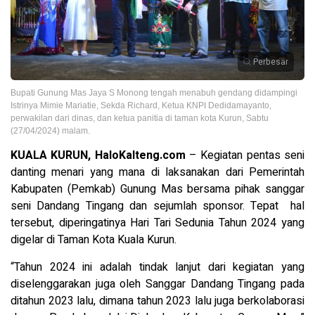
Perbesar
Bupati Gunung Mas Jaya S Monong tengah menabuh gendang didampingi
Istrinya Mimie Mariatie, Sekda Richard, Ketua KNPI Dedidamayanto,
perwakilan dari dinas, dan ketua panitia di taman kota Kurun, Sabtu
(27/04/2024) malam.
KUALA KURUN, HaloKalteng.com
– Kegiatan pentas seni
danting menari yang mana di laksanakan dari Pemerintah
Kabupaten (Pemkab) Gunung Mas bersama pihak sanggar
seni Dandang Tingang dan sejumlah sponsor. Tepat hal
tersebut, diperingatinya Hari Tari Sedunia Tahun 2024 yang
digelar di Taman Kota Kuala Kurun.
“Tahun 2024 ini adalah tindak lanjut dari kegiatan yang
diselenggarakan juga oleh Sanggar Dandang Tingang pada
ditahun 2023 lalu, dimana tahun 2023 lalu juga berkolaborasi