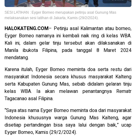
SESI LATIHAN : Eyger Borneo merupakan petinju asal Gunung Mas
melaksanakan sesi latihan di Jakarta, Kamis (29/2/2024).
HALOKATENG.COM
– Petinju asal Kalimantan atau borneo,
Eyger Borneo namanya ini kembali naik ring di kelas WBA.
Kali ini, dalam gelar tinju tersebut akan dilaksanakan di
Manila ibukota Filipina, pada tanggal 8 Maret 2024
mendatang.
Karena itulah, Eyger Borneo meminta doa serta restu dari
masyarakat Indonesia secara khusus masyarakat Kalteng
serta Kabupaten Gunung Mas, sebab didalam gelaran tinju
kelas WBA. Ia akan melawan penantangnya Rematr
Tagacanao asal Filipina.
“Saya atas nama Eyger Borneo meminta doa dari masyarakat
Indonesia khususnya warga Gunung Mas Kalteng, agar
disetiap pertandingan bisa saya lalui dengan baik,” ucap
Eyger Borneo, Kamis (29/2/2024).