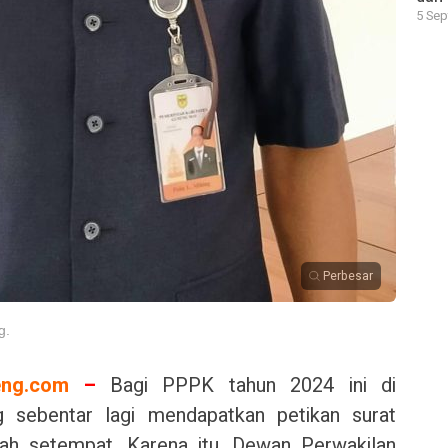
5 Sep
Perbesar
g.
ng.com
–
Bagi PPPK tahun 2024 ini di
sebentar lagi mendapatkan petikan surat
tah setempat. Karena itu, Dewan Perwakilan