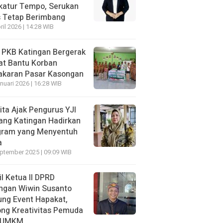
katur Tempo, Serukan
s Tetap Berimbang
ril 2026 | 14:28 WIB
 PKB Katingan Bergerak
at Bantu Korban
akaran Pasar Kasongan
nuari 2026 | 16:28 WIB
ita Ajak Pengurus YJI
ang Katingan Hadirkan
gram yang Menyentuh
a
ptember 2025 | 09:09 WIB
l Ketua II DPRD
ngan Wiwin Susanto
ng Event Hapakat,
ng Kreativitas Pemuda
 UMKM