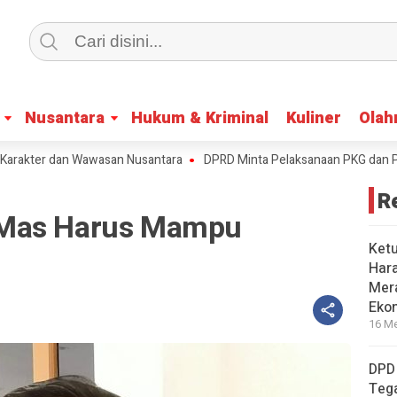
Nusantara
Nusantara
Hukum & Kriminal
Hukum & Kriminal
Kuliner
Kuliner
Olah
Olah
ter dan Wawasan Nusantara
DPRD Minta Pelaksanaan PKG dan Pasar M
R
 Mas Harus Mampu
Ket
Har
Mera
Eko
16 Me
DPD
Tega