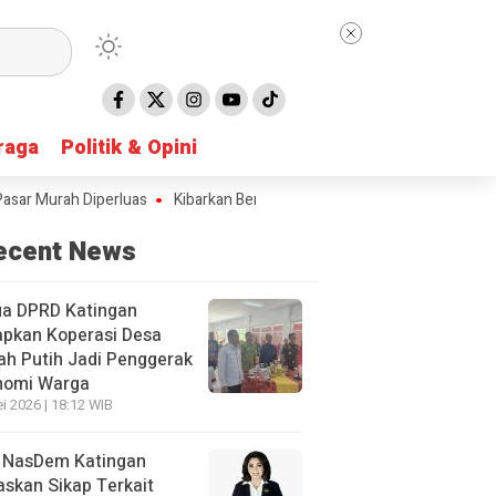
raga
raga
Politik & Opini
Politik & Opini
urah Diperluas
Kibarkan Bendera Merah Putih Selama Bulan Agustus 
ecent News
ua DPRD Katingan
apkan Koperasi Desa
h Putih Jadi Penggerak
nomi Warga
i 2026 | 18:12 WIB
 NasDem Katingan
skan Sikap Terkait