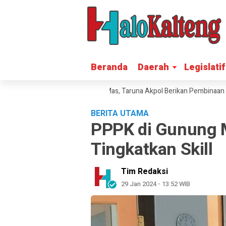
Beranda
Beranda
Daerah
Daerah
Legislatif
Legislatif
una Bhakti 2026 di Gunung Mas, Taruna Akpol Berikan Pembinaan Karak
BERITA UTAMA
PPPK di Gunung
Tingkatkan Skill
Tim Redaksi
29 Jan 2024 - 13:52 WIB