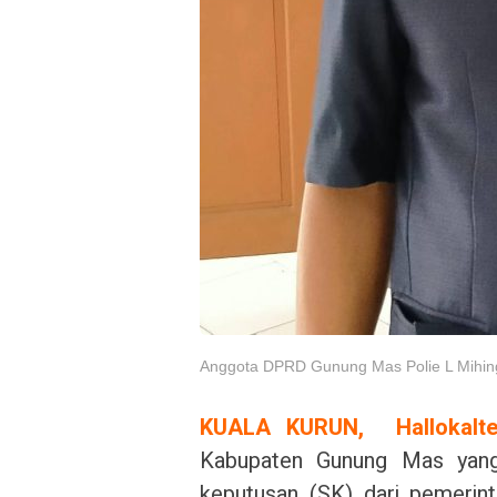
Anggota DPRD Gunung Mas Polie L Mihin
KUALA KURUN, Hallokalte
Kabupaten Gunung Mas yang 
keputusan (SK) dari pemerin