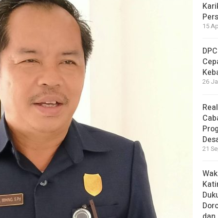
Kari
Per
15 Ap
DPC
Cep
Keb
26 Ja
Real
Cab
Pro
Des
21 Se
Waki
Kati
Duku
Doro
dan