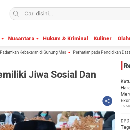
Nusantara
Nusantara
Hukum & Kriminal
Hukum & Kriminal
Kuliner
Kuliner
Olah
Olah
mkan Kebakaran di Gunung Mas
Perhatian pada Pendidikan Dasar, TP-
R
iliki Jiwa Sosial Dan
Ket
Har
Mera
Eko
16 Me
DPD
Tega