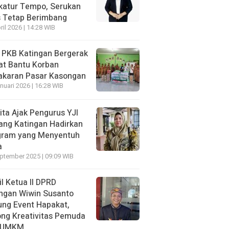
katur Tempo, Serukan
s Tetap Berimbang
ril 2026 | 14:28 WIB
 PKB Katingan Bergerak
at Bantu Korban
akaran Pasar Kasongan
nuari 2026 | 16:28 WIB
ita Ajak Pengurus YJI
ang Katingan Hadirkan
gram yang Menyentuh
a
ptember 2025 | 09:09 WIB
l Ketua II DPRD
ngan Wiwin Susanto
ng Event Hapakat,
ng Kreativitas Pemuda
 UMKM