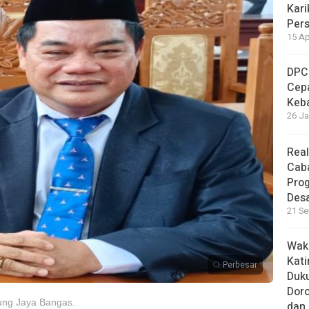
Kari
Per
15 Ap
DPC
Cep
Keb
26 Ja
Real
Cab
Pro
Des
21 Se
Waki
Kati
Perbesar
Duku
Doro
ng Jaya Bangas.
dan