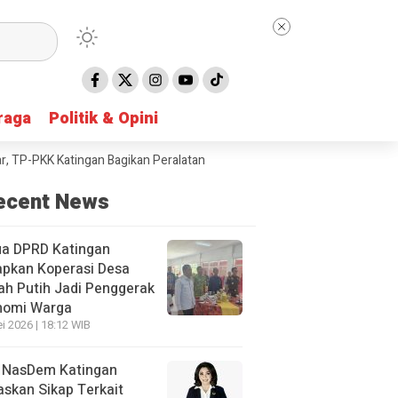
raga
raga
Politik & Opini
Politik & Opini
PKK Katingan Bagikan Peralatan Sekolah untuk Siswa SD
Taruna Bhakt
ecent News
ua DPRD Katingan
apkan Koperasi Desa
h Putih Jadi Penggerak
nomi Warga
i 2026 | 18:12 WIB
 NasDem Katingan
skan Sikap Terkait