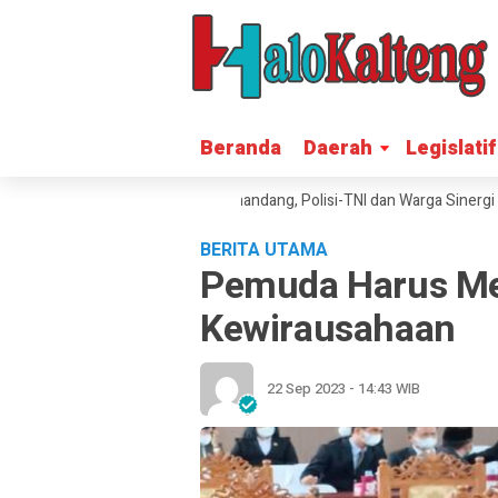
Beranda
Beranda
Daerah
Daerah
Legislatif
Legislatif
alap Rumah Warga Petak Bahandang, Polisi-TNI dan Warga Sinergi Pada
BERITA UTAMA
Pemuda Harus Mem
Kewirausahaan
22 Sep 2023 - 14:43 WIB