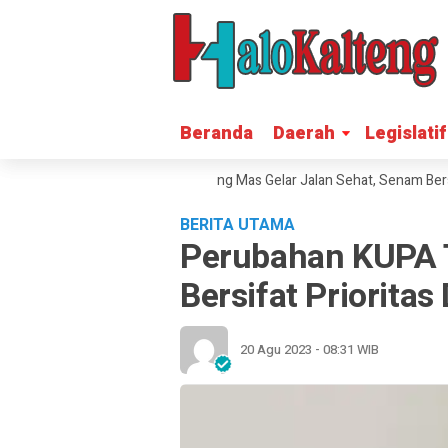
Beranda
Beranda
Daerah
Daerah
Legislatif
Legislatif
ak HUT RI ke-81, Polres Gunung Mas Gelar Jalan Sehat, Senam Bersam
BERITA UTAMA
Perubahan KUPA 
Bersifat Priorita
20 Agu 2023 - 08:31 WIB