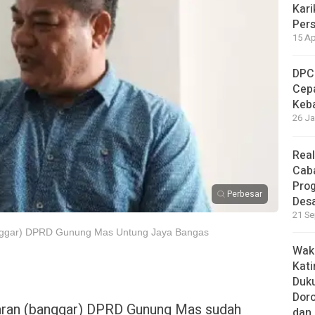
Kari
Per
15 Ap
DPC
Cep
Keb
26 Ja
Real
Cab
Pro
Perbesar
Des
21 Se
anggar) DPRD Gunung Mas Untung Jaya Bangas
Waki
Kati
Duku
Doro
ran (banggar) DPRD Gunung Mas sudah
dan