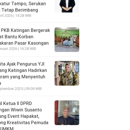
katur Tempo, Serukan
s Tetap Berimbang
ril 2026 | 14:28 WIB
 PKB Katingan Bergerak
at Bantu Korban
akaran Pasar Kasongan
nuari 2026 | 16:28 WIB
ita Ajak Pengurus YJI
ang Katingan Hadirkan
gram yang Menyentuh
a
ptember 2025 | 09:09 WIB
l Ketua II DPRD
ngan Wiwin Susanto
ng Event Hapakat,
ng Kreativitas Pemuda
 UMKM