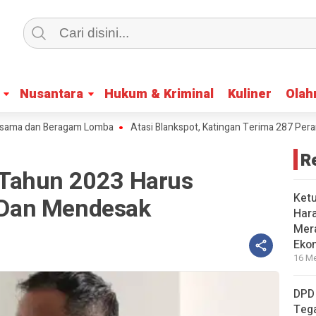
Nusantara
Nusantara
Hukum & Kriminal
Hukum & Kriminal
Kuliner
Kuliner
Olah
Olah
a dan Beragam Lomba
Atasi Blankspot, Katingan Terima 287 Perangkat 
R
Tahun 2023 Harus
Ket
s Dan Mendesak
Har
Mera
Eko
16 Me
DPD
Tega