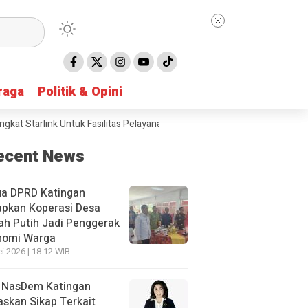
raga
raga
Politik & Opini
Politik & Opini
Starlink Untuk Fasilitas Pelayanan Publik
Hari Anak Nasional 2026, P
ecent News
ua DPRD Katingan
apkan Koperasi Desa
h Putih Jadi Penggerak
nomi Warga
i 2026 | 18:12 WIB
 NasDem Katingan
skan Sikap Terkait