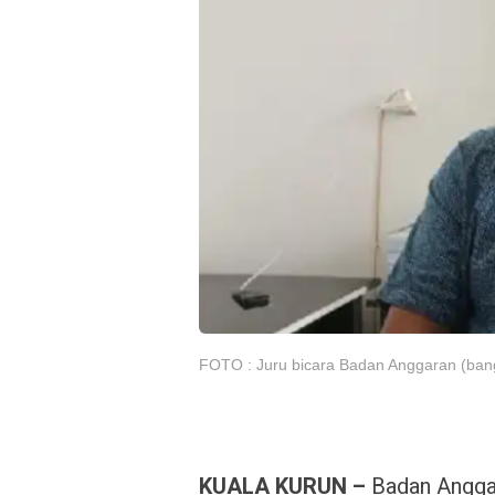
FOTO : Juru bicara Badan Anggaran (b
KUALA KURUN –
Badan Angga