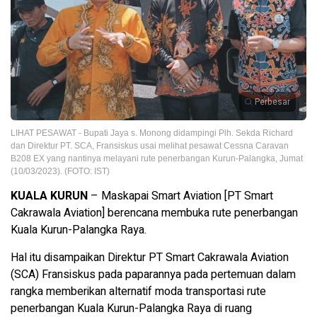
Perbesar
LIHAT PESAWAT - Bupati Jaya s. Monong didampingi Plh. Sekda Richard
dan Direktur PT. SCA, Fransiskus usai melihat pesawat Cessna Caravan
B208 EX yang nantinya melayani rute penerbangan Kurun-Palangka, Jumat
(10/03/2023). (FOTO: IST)
KUALA KURUN
– Maskapai Smart Aviation [PT Smart
Cakrawala Aviation] berencana membuka rute penerbangan
Kuala Kurun-Palangka Raya.
Hal itu disampaikan Direktur PT Smart Cakrawala Aviation
(SCA) Fransiskus pada paparannya pada pertemuan dalam
rangka memberikan alternatif moda transportasi rute
penerbangan Kuala Kurun-Palangka Raya di ruang