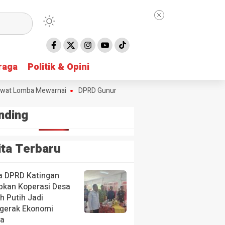
raga
raga
Politik & Opini
Politik & Opini
 Lomba Mewarnai
DPRD Gunung Mas Soroti Sungai Dipenuhi Sampah
nding
ita Terbaru
a DPRD Katingan
pkan Koperasi Desa
h Putih Jadi
gerak Ekonomi
a