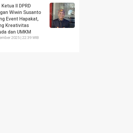
 Ketua II DPRD
ngan Wiwin Susanto
ng Event Hapakat,
g Kreativitas
uda dan UMKM
ember 2025 | 22:39 WIB