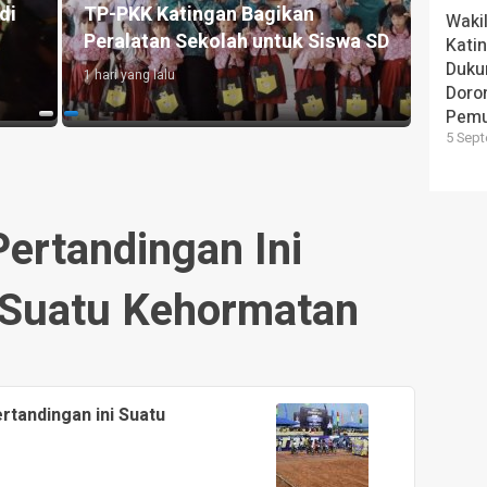
di
TP-PKK Katingan Bagikan
Wakil
Peralatan Sekolah untuk Siswa SD
Kati
Duku
1 hari yang lalu
Doron
Pem
5 Sept
Pertandingan Ini
Suatu Kehormatan
ertandingan ini Suatu