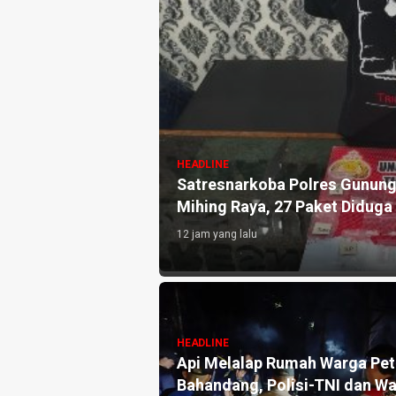
nk Untuk Fasilitas
HEADLINE
Satresnarkoba Polres Gunun
Mihing Raya, 27 Paket Diduga 
12 jam yang lalu
as Soroti Sungai
ah
HEADLINE
Api Melalap Rumah Warga Pe
Bahandang, Polisi-TNI dan W