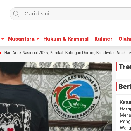
Nusantara
Nusantara
Hukum & Kriminal
Hukum & Kriminal
Kuliner
Kuliner
Olah
Olah
ri Anak Nasional 2026, Pemkab Katingan Dorong Kreativitas Anak Lewat
Tre
Ber
Ketu
Hara
Mera
Peng
Warg