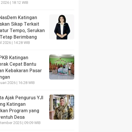
NE
 2026 | 18:12 WIB
 Blankspot, Katingan Terima 287 Perangkat Starlink Un
anan Publik
NasDem Katingan
skan Sikap Terkait
ng lalu
katur Tempo, Serukan
 Tetap Berimbang
il 2026 | 14:28 WIB
PKB Katingan
erak Cepat Bantu
NE
an Kebakaran Pasar
Anak Nasional 2026, Pemkab
HEADLINE
ngan
gan Dorong Kreativitas Anak
DPRD Gunung Mas So
uari 2026 | 16:28 WIB
t Lomba Mewarnai
Dipenuhi Sampah
ta Ajak Pengurus YJI
ng lalu
8 jam yang lalu
ng Katingan
rkan Program yang
entuh Desa
tember 2025 | 09:09 WIB