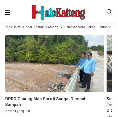
g Mas Soroti Sungai Dipenuhi Sampah
Satresnarkoba Polres Gunung Mas Am
DPRD Gunung Mas Soroti Sungai Dipenuhi
Satr
Sampah
Terd
Didug
2 menit yang lalu
4 jam y