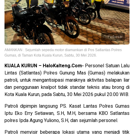
Perbesar
AMANKAN : Sejumlah sepeda motor diamankan di Pos Satlantas Polres
Gumas, di Taman Kota Kuala Kurun, Sabtu, 30 Mei 2026.
KUALA KURUN – HaloKalteng.Com-
Personel Satuan Lalu
Lintas (Satlantas) Polres Gunung Mas (Gumas) melakukan
patroli, untuk mengantisipasi maraknya aktivitas balapan liar
dan penggunaan knalpot tidak standar teknis atau brong di
Kota Kuala Kurun, pada Sabtu, 30 Mei 2026 pukul 20.00 WIB.
Patroli dipimpin langsung PS. Kasat Lantas Polres Gumas
Iptu Eko Erry Setiawan, S.H, M.H, bersama KBO Satlantas
polres Ipda Agung Yuliono, S.H, dan sejumlah personel.
Patroli menyisir beberapa lokasi utama yang menjadi titik