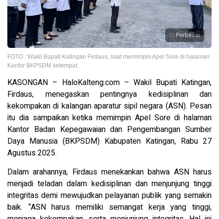
Perbesar
FOTO : Wakil Bupati Katingan Firdaus, saat memimpin Apel Sore di halaman
Kantor BKPSDM setempat.
KASONGAN – HaloKalteng.com – Wakil Bupati Katingan,
Firdaus, menegaskan pentingnya kedisiplinan dan
kekompakan di kalangan aparatur sipil negara (ASN). Pesan
itu dia sampaikan ketika memimpin Apel Sore di halaman
Kantor Badan Kepegawaian dan Pengembangan Sumber
Daya Manusia (BKPSDM) Kabupaten Katingan, Rabu 27
Agustus 2025.
Dalam arahannya, Firdaus menekankan bahwa ASN harus
menjadi teladan dalam kedisiplinan dan menjunjung tinggi
integritas demi mewujudkan pelayanan publik yang semakin
baik. “ASN harus memiliki semangat kerja yang tinggi,
menjaga kekompakan, serta menjunjung integritas. Hal ini