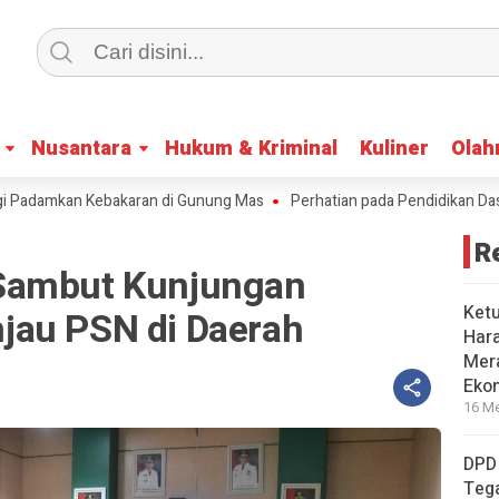
Nusantara
Nusantara
Hukum & Kriminal
Hukum & Kriminal
Kuliner
Kuliner
Olah
Olah
damkan Kebakaran di Gunung Mas
Perhatian pada Pendidikan Dasar, T
R
Sambut Kunjungan
Ket
jau PSN di Daerah
Har
Mera
Eko
16 Me
DPD
Tega