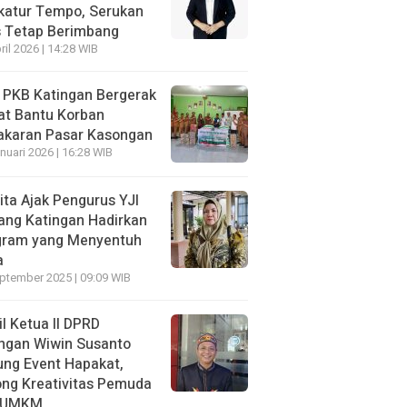
katur Tempo, Serukan
s Tetap Berimbang
ril 2026 | 14:28 WIB
 PKB Katingan Bergerak
at Bantu Korban
akaran Pasar Kasongan
nuari 2026 | 16:28 WIB
ita Ajak Pengurus YJI
ang Katingan Hadirkan
gram yang Menyentuh
a
ptember 2025 | 09:09 WIB
l Ketua II DPRD
ngan Wiwin Susanto
ng Event Hapakat,
ng Kreativitas Pemuda
 UMKM