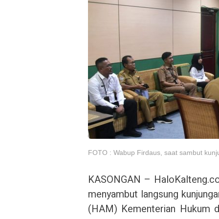
FOTO : Wabup Firdaus, saat sambut kun
KASONGAN – HaloKalteng.com 
menyambut langsung kunjungan
(HAM) Kementerian Hukum da