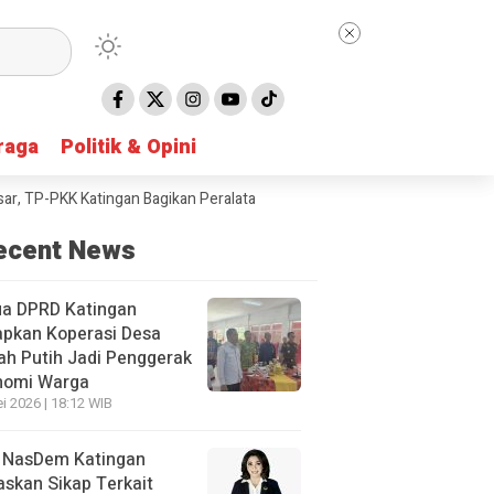
raga
raga
Politik & Opini
Politik & Opini
P-PKK Katingan Bagikan Peralatan Sekolah untuk Siswa SD
Taruna Bha
ecent News
ua DPRD Katingan
apkan Koperasi Desa
h Putih Jadi Penggerak
nomi Warga
i 2026 | 18:12 WIB
 NasDem Katingan
skan Sikap Terkait