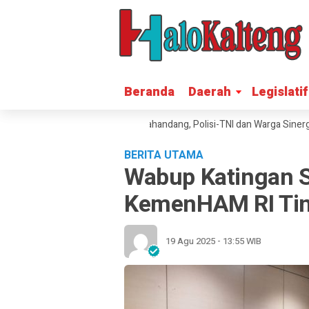
Beranda
Beranda
Daerah
Daerah
Legislatif
Legislatif
elalap Rumah Warga Petak Bahandang, Polisi-TNI dan Warga Sinergi Pa
BERITA UTAMA
Wabup Katingan 
KemenHAM RI Tin
19 Agu 2025 - 13:55 WIB