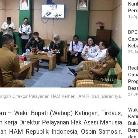
Kari
Per
15 Ap
DPC
Cep
Keb
26 Ja
Real
Cab
Perbesar
Pro
Des
21 Se
jungan Direktur Pelayanan HAM KemenHAM RI dan jajarannya.
Waki
– Wakil Bupati (Wabup) Katingan, Firdaus,
Kati
 kerja Direktur Pelayanan Hak Asasi Manusia
Duku
Doro
n HAM Republik Indonesia, Osbin Samosir,
dan