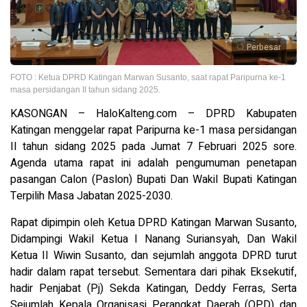
Perbesar
FOTO : Ketua DPRD Katingan Marwan Susanto, saat rapat Paripurna ke-1
masa persidangan II tahun sidang 2025.
KASONGAN – HaloKalteng.com – DPRD Kabupaten
Katingan menggelar rapat Paripurna ke-1 masa persidangan
II tahun sidang 2025 pada Jumat 7 Februari 2025 sore.
Agenda utama rapat ini adalah pengumuman penetapan
pasangan Calon (Paslon) Bupati Dan Wakil Bupati Katingan
Terpilih Masa Jabatan 2025-2030.
Rapat dipimpin oleh Ketua DPRD Katingan Marwan Susanto,
Didampingi Wakil Ketua I Nanang Suriansyah, Dan Wakil
Ketua II Wiwin Susanto, dan sejumlah anggota DPRD turut
hadir dalam rapat tersebut. Sementara dari pihak Eksekutif,
hadir Penjabat (Pj) Sekda Katingan, Deddy Ferras, Serta
Sejumlah Kepala Organisasi Perangkat Daerah (OPD) dan