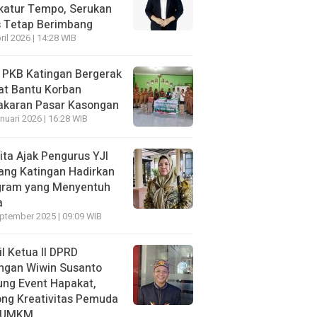
katur Tempo, Serukan
s Tetap Berimbang
ril 2026 | 14:28 WIB
 PKB Katingan Bergerak
at Bantu Korban
akaran Pasar Kasongan
nuari 2026 | 16:28 WIB
ita Ajak Pengurus YJI
ang Katingan Hadirkan
gram yang Menyentuh
a
ptember 2025 | 09:09 WIB
l Ketua II DPRD
ngan Wiwin Susanto
ng Event Hapakat,
ng Kreativitas Pemuda
 UMKM