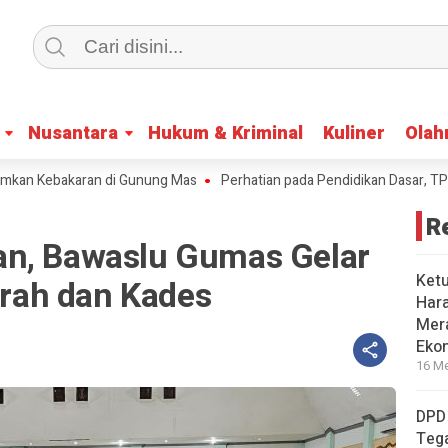
Nusantara
Nusantara
Hukum & Kriminal
Hukum & Kriminal
Kuliner
Kuliner
Olah
Olah
bakaran di Gunung Mas
Perhatian pada Pendidikan Dasar, TP-PKK Kat
R
an, Bawaslu Gumas Gelar
Ket
Lurah dan Kades
Har
Mera
Eko
16 Me
DPD
Tega