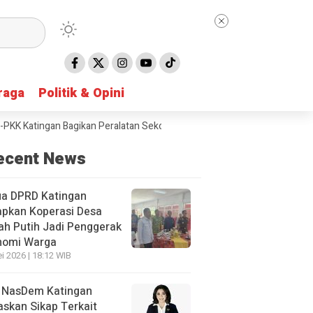
raga
raga
Politik & Opini
Politik & Opini
ingan Bagikan Peralatan Sekolah untuk Siswa SD
Taruna Bhakti 2026 
ecent News
ua DPRD Katingan
apkan Koperasi Desa
h Putih Jadi Penggerak
nomi Warga
i 2026 | 18:12 WIB
 NasDem Katingan
skan Sikap Terkait