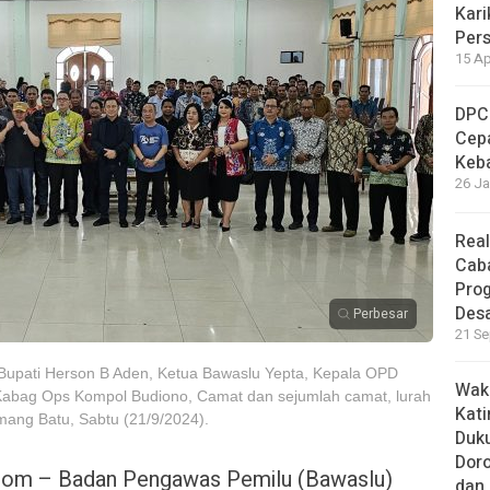
Kari
Per
15 Ap
DPC
Cep
Keb
26 Ja
Real
Cab
Pro
Des
Perbesar
21 Se
 Bupati Herson B Aden, Ketua Bawaslu Yepta, Kepala OPD
Waki
Kabag Ops Kompol Budiono, Camat dan sejumlah camat, lurah
Kati
ang Batu, Sabtu (21/9/2024).
Duku
Doro
.com – Badan Pengawas Pemilu (Bawaslu)
dan