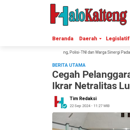
Beranda
Beranda
Daerah
Daerah
Legislatif
Legislatif
mah Warga Petak Bahandang, Polisi-TNI dan Warga Sinergi Padamkan Ke
BERITA UTAMA
Cegah Pelanggar
Ikrar Netralitas 
Tim Redaksi
22 Sep 2024 - 11:27 WIB