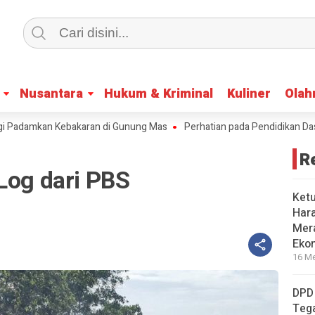
Nusantara
Nusantara
Hukum & Kriminal
Hukum & Kriminal
Kuliner
Kuliner
Olah
Olah
damkan Kebakaran di Gunung Mas
Perhatian pada Pendidikan Dasar, T
R
Log dari PBS
Ket
Har
Mera
Eko
16 Me
DPD
Tega