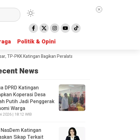
raga
raga
Politik & Opini
Politik & Opini
P-PKK Katingan Bagikan Peralatan Sekolah untuk Siswa SD
Taruna Bha
ecent News
ua DPRD Katingan
apkan Koperasi Desa
h Putih Jadi Penggerak
nomi Warga
i 2026 | 18:12 WIB
 NasDem Katingan
skan Sikap Terkait