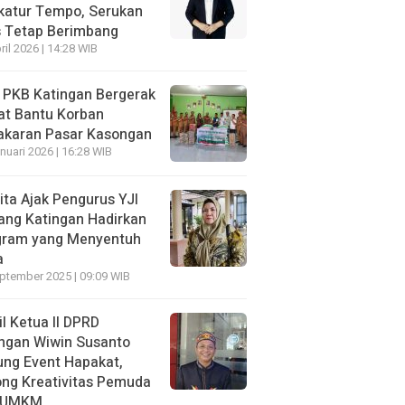
katur Tempo, Serukan
s Tetap Berimbang
ril 2026 | 14:28 WIB
 PKB Katingan Bergerak
at Bantu Korban
akaran Pasar Kasongan
nuari 2026 | 16:28 WIB
ita Ajak Pengurus YJI
ang Katingan Hadirkan
gram yang Menyentuh
a
ptember 2025 | 09:09 WIB
l Ketua II DPRD
ngan Wiwin Susanto
ng Event Hapakat,
ng Kreativitas Pemuda
 UMKM