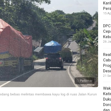
Kari
Per
15 Ap
DPC
Cep
Keb
26 Ja
Real
Cab
Pro
Des
21 Se
Perbesar
Waki
Kati
sedang bebas melintas membawa kayu log di ruas Jalan Kurun
Duku
Doro
dan