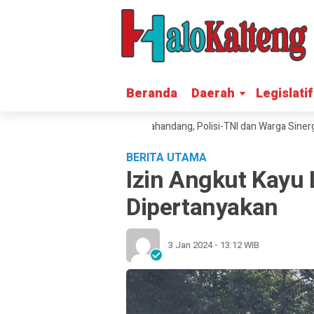
Beranda
Beranda
Daerah
Daerah
Legislatif
Legislatif
elalap Rumah Warga Petak Bahandang, Polisi-TNI dan Warga Sinergi Pa
BERITA UTAMA
Izin Angkut Kayu 
Dipertanyakan
3 Jan 2024 - 13:12 WIB