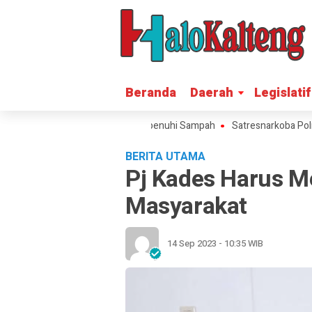
Beranda
Beranda
Daerah
Daerah
Legislatif
Legislatif
Gunung Mas Soroti Sungai Dipenuhi Sampah
Satresnarkoba Polres G
BERITA UTAMA
Pj Kades Harus Me
Masyarakat
14 Sep 2023 - 10:35 WIB