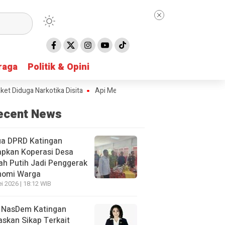
raga
raga
Politik & Opini
Politik & Opini
uga Narkotika Disita
Api Melalap Rumah Warga Petak Bahandang, Pol
ecent News
ua DPRD Katingan
apkan Koperasi Desa
h Putih Jadi Penggerak
nomi Warga
i 2026 | 18:12 WIB
 NasDem Katingan
skan Sikap Terkait