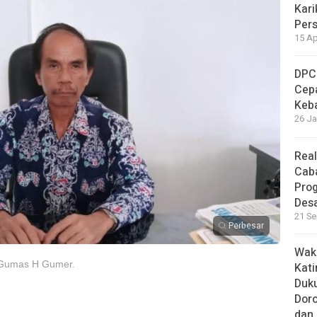
Kari
Per
15 Ap
DPC
Cep
Keb
26 Ja
Real
Cab
Pro
Des
21 Se
Perbesar
Waki
 Gumas H Gumer.
Kati
Duku
Doro
dan