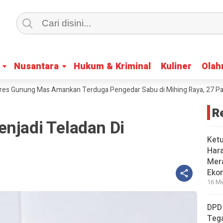
Nusantara
Nusantara
Hukum & Kriminal
Hukum & Kriminal
Kuliner
Kuliner
Olah
Olah
unung Mas Amankan Terduga Pengedar Sabu di Mihing Raya, 27 Paket Did
R
njadi Teladan Di
Ket
Har
Mera
Eko
16 Me
DPD
Tega