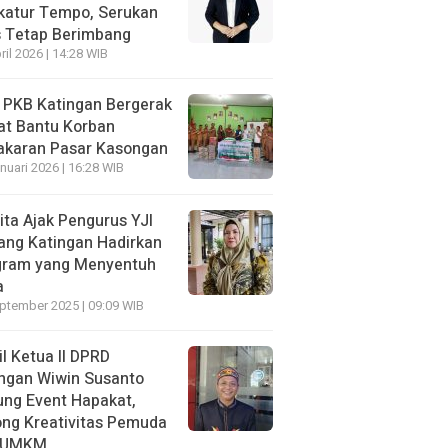
katur Tempo, Serukan
s Tetap Berimbang
ril 2026 | 14:28 WIB
 PKB Katingan Bergerak
at Bantu Korban
akaran Pasar Kasongan
nuari 2026 | 16:28 WIB
ita Ajak Pengurus YJI
ang Katingan Hadirkan
gram yang Menyentuh
a
ptember 2025 | 09:09 WIB
l Ketua II DPRD
ngan Wiwin Susanto
ng Event Hapakat,
ng Kreativitas Pemuda
 UMKM