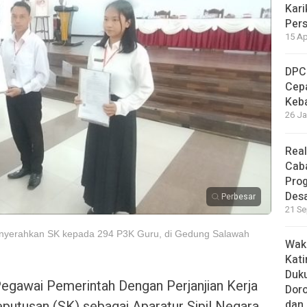
Kari
Per
15 Ap
DPC
Cep
Keb
26 Ja
Real
Cab
Pro
Des
Perbesar
21 Se
menyerahkan SK kepada 294 P3K Guru, di Gedung Salawah
Waki
Kati
Duku
gawai Pemerintah Dengan Perjanjian Kerja
Doro
dan
putusan (SK) sebagai Aparatur Sipil Negara