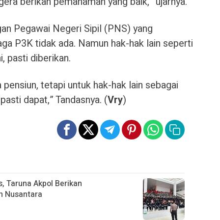
gera berikan pemahaman yang baik,” ujarnya.
an Pegawai Negeri Sipil (PNS) yang
aga P3K tidak ada. Namun h
ak-hak lain seperti
 pasti diberikan.
pensiun, tetapi untuk hak-hak lain sebagai
pasti dapat,” Tandasnya. (
Vry
)
, Taruna Akpol Berikan
n Nusantara