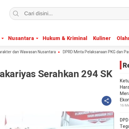
Nusantara
Nusantara
Hukum & Kriminal
Hukum & Kriminal
Kuliner
Kuliner
Olah
Olah
 dan Wawasan Nusantara
DPRD Minta Pelaksanaan PKG dan Pasar Mura
R
Sakariyas Serahkan 294 SK
Ket
Har
Mera
Eko
16 Me
DPD
Tega