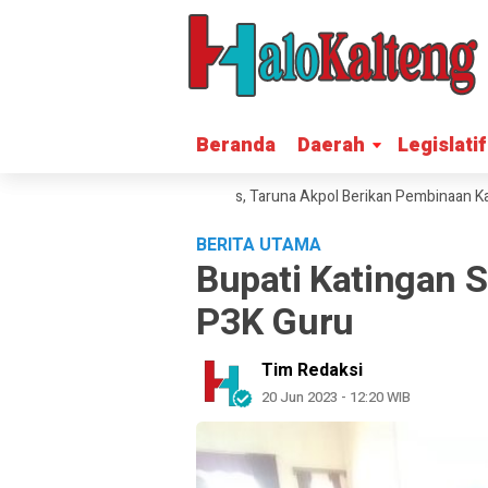
Beranda
Beranda
Daerah
Daerah
Legislatif
Legislatif
 Bhakti 2026 di Gunung Mas, Taruna Akpol Berikan Pembinaan Karakter
BERITA UTAMA
Bupati Katingan 
P3K Guru
Tim Redaksi
20 Jun 2023 - 12:20 WIB