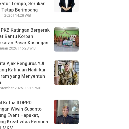
katur Tempo, Serukan
s Tetap Berimbang
ril 2026 | 14:28 WIB
 PKB Katingan Bergerak
at Bantu Korban
akaran Pasar Kasongan
nuari 2026 | 16:28 WIB
ita Ajak Pengurus YJI
ang Katingan Hadirkan
gram yang Menyentuh
a
ptember 2025 | 09:09 WIB
l Ketua II DPRD
ngan Wiwin Susanto
ng Event Hapakat,
ng Kreativitas Pemuda
 UMKM