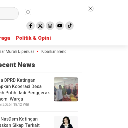
raga
raga
Politik & Opini
Politik & Opini
h Diperluas
Kibarkan Bendera Merah Putih Selama Bulan Agustus Seb
ecent News
ua DPRD Katingan
apkan Koperasi Desa
h Putih Jadi Penggerak
nomi Warga
i 2026 | 18:12 WIB
 NasDem Katingan
skan Sikap Terkait