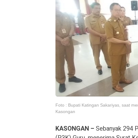
Foto : Bupati Katingan Sakariyas, saat 
Kasongan
KASONGAN –
Sebanyak 294 Pe
(P3K) Guru, menerima Surat Ke