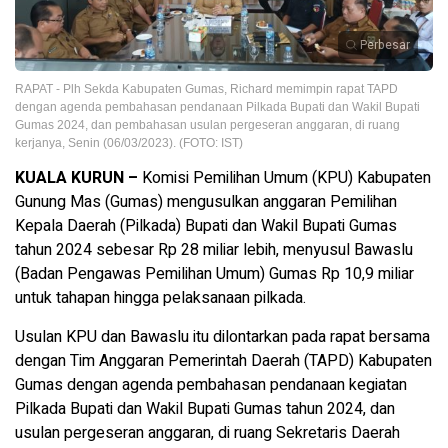
Perbesar
RAPAT - Plh Sekda Kabupaten Gumas, Richard memimpin rapat TAPD
dengan agenda pembahasan pendanaan Pilkada Bupati dan Wakil Bupati
Gumas 2024, dan pembahasan usulan pergeseran anggaran, di ruang
kerjanya, Senin (06/03/2023). (FOTO: IST)
KUALA KURUN –
Komisi Pemilihan Umum (KPU) Kabupaten
Gunung Mas (Gumas) mengusulkan anggaran Pemilihan
Kepala Daerah (Pilkada) Bupati dan Wakil Bupati Gumas
tahun 2024 sebesar Rp 28 miliar lebih, menyusul Bawaslu
(Badan Pengawas Pemilihan Umum) Gumas Rp 10,9 miliar
untuk tahapan hingga pelaksanaan pilkada.
Usulan KPU dan Bawaslu itu dilontarkan pada rapat bersama
dengan Tim Anggaran Pemerintah Daerah (TAPD) Kabupaten
Gumas dengan agenda pembahasan pendanaan kegiatan
Pilkada Bupati dan Wakil Bupati Gumas tahun 2024, dan
usulan pergeseran anggaran, di ruang Sekretaris Daerah